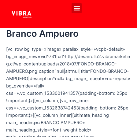
Ir
Menú
al
EVENTOS PROPIOS
EXPERIENCIAS DE MARCA
contenido
Branco Ampuero
[vc_row bg_type=»image» parallax_style=»vcpb-default»
bg_image_new=»id^731|url^http://desarrollo2.vibramarketin
g.cl/wp-content/uploads/2018/07/FONDO-BRANCO-
AMPUERO.png|caption^null|alt^null|title^FONDO-BRANCO-
AMPUERO|description^null» bg_image_repeat=»no-repeat»
bg_override=»full»
css=».vc_custom_1533001941357{padding-bottom: 25px
!important;}»][vc_column][vc_row_inner
css=».vc_custom_1532638742463{padding-bottom: 25px
!important;}»][vc_column_inner][ultimate_heading
main_heading=»BRANCO AMPUERO»
main_heading_style=»font-weight:bold;»